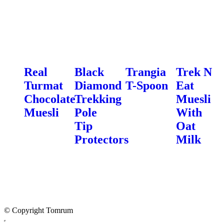
Real
Black
Trangia
Trek N
Turmat
Diamond
T-Spoon
Eat
Chocolate
Trekking
Muesli
Muesli
Pole
With
Tip
Oat
Protectors
Milk
© Copyright Tomrum