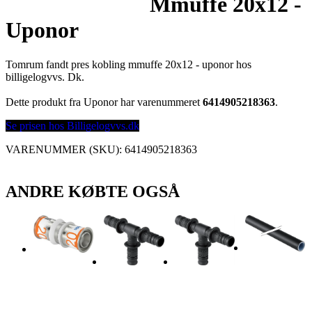
Mmuffe 20x12 -
Uponor
Tomrum fandt pres kobling mmuffe 20x12 - uponor hos
billigelogvvs. Dk.
Dette produkt fra Uponor har varenummeret
6414905218363
.
Se prisen hos Billigelogvvs.dk
VARENUMMER (SKU):
6414905218363
ANDRE KØBTE OGSÅ