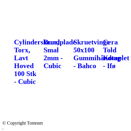
Cylinderskrue,
Bundplade
Skruetvinge
Cera
Torx,
Smal
50x100
Told
Lavt
2mm -
Gummihåndtag
Komplet
Hoved
Cubic
- Bahco
- Ifø
100 Stk
- Cubic
© Copyright Tomrum